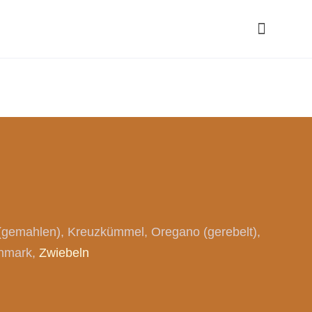
(gemahlen)
Kreuzkümmel
Oregano (gerebelt)
nmark
Zwiebeln