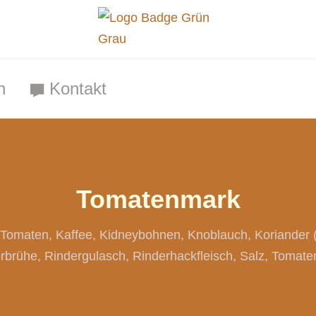
n
Kontakt
Tomatenmark
 Tomaten
Kaffee
Kidneybohnen
Knoblauch
Koriander 
rbrühe
Rindergulasch
Rinderhackfleisch
Salz
Tomate