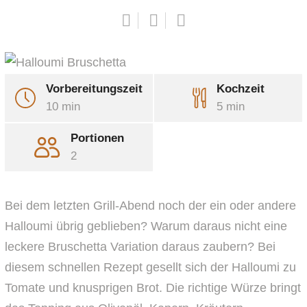
Vorbereitungszeit
Kochzeit
10 min
5 min
LinkedIn
Portionen
Whatsapp
2
Pinterest
Share
Bei dem letzten Grill-Abend noch der ein oder andere
via
Email
Print
Halloumi übrig geblieben? Warum daraus nicht eine
leckere Bruschetta Variation daraus zaubern? Bei
diesem schnellen Rezept gesellt sich der Halloumi zu
Tomate und knusprigen Brot. Die richtige Würze bringt