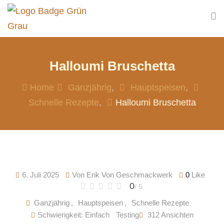
Skip
to
content
Halloumi Bruschetta
Home
Ganzjährig
Hauptspeisen
Schnelle Rezepte
Halloumi Bruschetta
6. Juli 2025
Von
Erik Von Geschmackwerk
0
Like
0
/ 5
Ganzjährig
,
Hauptspeisen
,
Schnelle Rezepte
Schwierigkeit: Einfach
Testing
312
Ansichten