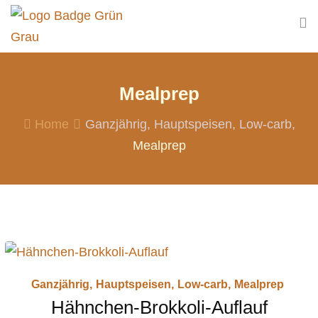
Skip
to
content
Mealprep
Home
Ganzjährig
Hauptspeisen
Low-carb
Mealprep
Ganzjährig
,
Hauptspeisen
,
Low-carb
,
Mealprep
Hähnchen-Brokkoli-Auflauf