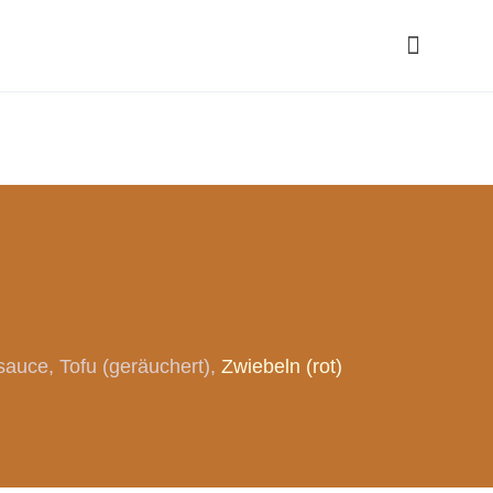
sauce
Tofu (geräuchert)
Zwiebeln (rot)