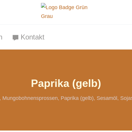
n
Kontakt
Paprika (gelb)
Mungobohnensprossen
Paprika (gelb)
Sesamöl
Soja