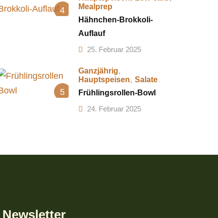
Mealprep
4
Hähnchen-Brokkoli-
Auflauf
25. Februar 2025
,
Ganzjährig
,
Hauptspeisen
Salate
5
Frühlingsrollen-Bowl
24. Februar 2025
Newsletter